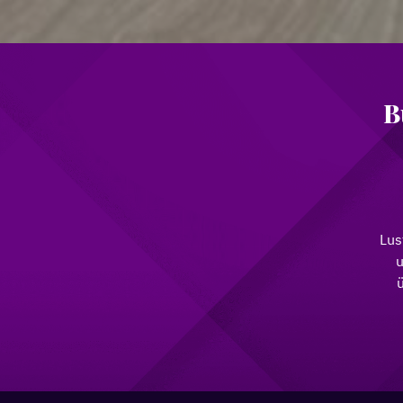
B
Lus
u