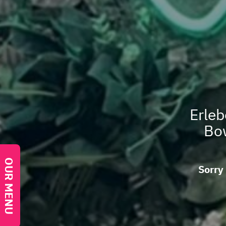
Erleb
Bow
OUR MENU
Sorry