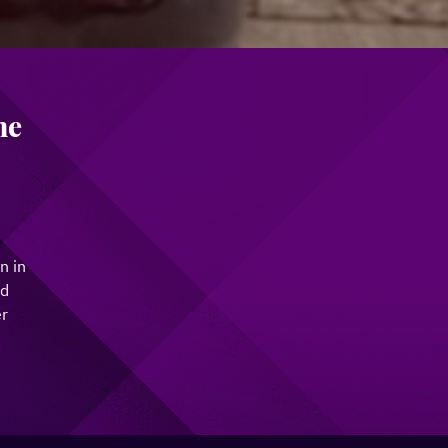
ne
n in
nd
r