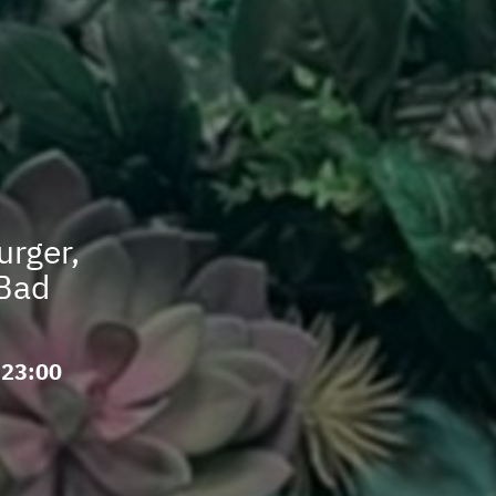
urger,
 Bad
 23:00